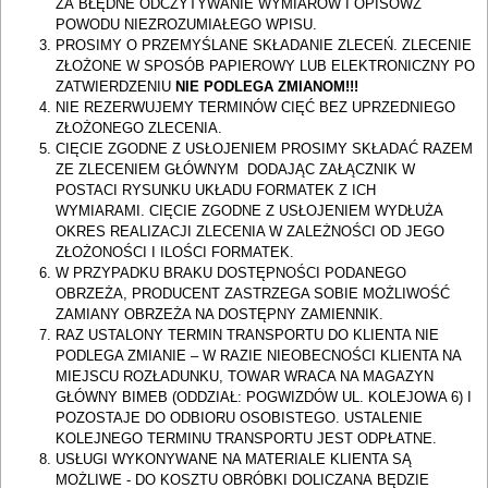
ZA BŁĘDNE ODCZYTYWANIE WYMIARÓW I OPISÓWZ
POWODU NIEZROZUMIAŁEGO WPISU.
PROSIMY O PRZEMYŚLANE SKŁADANIE ZLECEŃ. ZLECENIE
ZŁOŻONE W SPOSÓB PAPIEROWY LUB ELEKTRONICZNY PO
ZATWIERDZENIU
NIE PODLEGA ZMIANOM!!!
NIE REZERWUJEMY TERMINÓW CIĘĆ BEZ UPRZEDNIEGO
ZŁOŻONEGO ZLECENIA.
CIĘCIE ZGODNE Z USŁOJENIEM PROSIMY SKŁADAĆ RAZEM
ZE ZLECENIEM GŁÓWNYM DODAJĄC ZAŁĄCZNIK W
POSTACI RYSUNKU UKŁADU FORMATEK Z ICH
WYMIARAMI. CIĘCIE ZGODNE Z USŁOJENIEM WYDŁUŻA
OKRES REALIZACJI ZLECENIA W ZALEŻNOŚCI OD JEGO
ZŁOŻONOŚCI I ILOŚCI FORMATEK.
W PRZYPADKU BRAKU DOSTĘPNOŚCI PODANEGO
OBRZEŻA, PRODUCENT ZASTRZEGA SOBIE MOŻLIWOŚĆ
ZAMIANY OBRZEŻA NA DOSTĘPNY ZAMIENNIK.
RAZ USTALONY TERMIN TRANSPORTU DO KLIENTA NIE
PODLEGA ZMIANIE – W RAZIE NIEOBECNOŚCI KLIENTA NA
MIEJSCU ROZŁADUNKU, TOWAR WRACA NA MAGAZYN
GŁÓWNY BIMEB (ODDZIAŁ: POGWIZDÓW UL. KOLEJOWA 6) I
POZOSTAJE DO ODBIORU OSOBISTEGO. USTALENIE
KOLEJNEGO TERMINU TRANSPORTU JEST ODPŁATNE.
USŁUGI WYKONYWANE NA MATERIALE KLIENTA SĄ
MOŻLIWE - DO KOSZTU OBRÓBKI DOLICZANA BĘDZIE