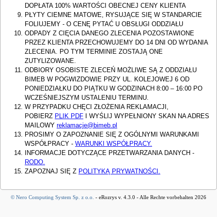
DOPŁATA 100% WARTOŚCI OBECNEJ CENY KLIENTA
PŁYTY CIEMNE MATOWE, RYSUJĄCE SIĘ W STANDARCIE
FOLIUJEMY - O CENĘ PYTAĆ U OBSŁUGI ODDZIAŁU
ODPADY Z CIĘCIA DANEGO ZLECENIA POZOSTAWIONE
PRZEZ KLIENTA PRZECHOWUJEMY DO 14 DNI OD WYDANIA
ZLECENIA. PO TYM TERMINIE ZOSTAJĄ ONE
ZUTYLIZOWANE.
ODBIORY OSOBISTE ZLECEŃ MOŻLIWE SĄ Z ODDZIAŁU
BIMEB W POGWIZDOWIE PRZY UL. KOLEJOWEJ 6 OD
PONIEDZIAŁKU DO PIĄTKU W GODZINACH 8:00 – 16:00 PO
WCZEŚNIEJSZYM USTALENIU TERMINU.
W PRZYPADKU CHĘCI ZŁOŻENIA REKLAMACJI,
POBIERZ
PLIK PDF
I WYŚLIJ WYPEŁNIONY SKAN NA ADRES
MAILOWY
reklamacje@bimeb.pl
PROSIMY O ZAPOZNANIE SIĘ Z OGÓLNYMI WARUNKAMI
WSPÓŁPRACY -
WARUNKI WSPÓŁPRACY.
INFORMACJE DOTYCZĄCE PRZETWARZANIA DANYCH -
RODO.
ZAPOZNAJ SIĘ Z
POLITYKĄ PRYWATNOŚCI.
© Nero Computing System Sp. z o.o.
- eRozrys v. 4.3.0 - Alle Rechte vorbehalten 2026