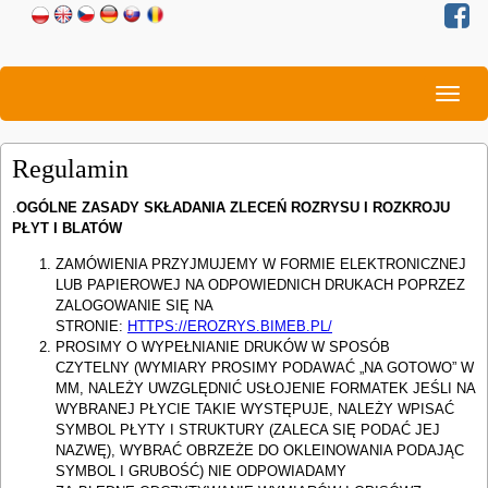
Togg
navig
Regulamin
.
OGÓLNE ZASADY SKŁADANIA ZLECEŃ ROZRYSU I ROZKROJU
PŁYT I BLATÓW
ZAMÓWIENIA PRZYJMUJEMY W FORMIE ELEKTRONICZNEJ
LUB PAPIEROWEJ NA ODPOWIEDNICH DRUKACH POPRZEZ
ZALOGOWANIE SIĘ NA
STRONIE:
HTTPS://EROZRYS.BIMEB.PL/
PROSIMY O WYPEŁNIANIE DRUKÓW W SPOSÓB
CZYTELNY (WYMIARY PROSIMY PODAWAĆ „NA GOTOWO” W
MM, NALEŻY UWZGLĘDNIĆ USŁOJENIE FORMATEK JEŚLI NA
WYBRANEJ PŁYCIE TAKIE WYSTĘPUJE, NALEŻY WPISAĆ
SYMBOL PŁYTY I STRUKTURY (ZALECA SIĘ PODAĆ JEJ
NAZWĘ), WYBRAĆ OBRZEŻE DO OKLEINOWANIA PODAJĄC
SYMBOL I GRUBOŚĆ) NIE ODPOWIADAMY